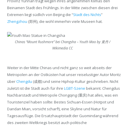
Provinz Yunnan trägt wegen ihres angenehmen Klimas den
Beinamen Stadt des Frühlings. In der Mitte zwischen diesen drei
Extremen liegt südlich von Beijing die “
Stadt des Nichts
”
Zhengzhou
(郑州), die wohl immerhin viele Museen hat.
Chinas “Mount Rushmore” bei Changsha – Youth Mao by 黄丹 /
Wikimedia CC
Weiter in der Mitte Chinas und nicht ganz so weit abseits der
Metropolen an der Ostküsten hat unser reiselustiger Autor Moritz
über
Chengdu
(成都) und seine Hiphop-Kultur geschrieben. Nicht
zuletzt ist die Stadt auch für ihre
LGBT-Szene
bekannt. Chengdus
Nachbarstadt und Metropole Chongqing (重庆) hat alles, was ein
Touristenziel haben sollte: Bestes Sichuan-Essen (Hotpot und
Dandan Mian, vorsicht scharf!), eine Skyline und Natur für
Tagesausflüge. Die Ersatzhauptstadt der Guomindang während
des zweiten Weltkriegs besitzt auch politische