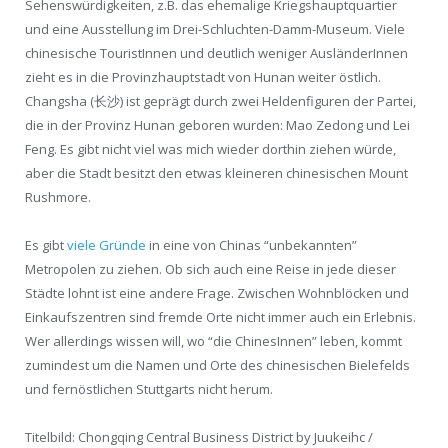
Sehenswürdigkeiten, z.B. das ehemalige Kriegshauptquartier
und eine Ausstellung im Drei-Schluchten-Damm-Museum. Viele
chinesische TouristInnen und deutlich weniger AusländerInnen
zieht es in die Provinzhauptstadt von Hunan weiter östlich.
Changsha (长沙) ist geprägt durch zwei Heldenfiguren der Partei,
die in der Provinz Hunan geboren wurden: Mao Zedong und Lei
Feng. Es gibt nicht viel was mich wieder dorthin ziehen würde,
aber die Stadt besitzt den etwas kleineren chinesischen Mount
Rushmore.
Es gibt
viele Gründe
in eine von Chinas “unbekannten”
Metropolen zu ziehen. Ob sich auch eine Reise in jede dieser
Städte lohnt ist eine andere Frage. Zwischen Wohnblöcken und
Einkaufszentren sind fremde Orte nicht immer auch ein Erlebnis.
Wer allerdings wissen will, wo “die ChinesInnen” leben, kommt
zumindest um die Namen und Orte des chinesischen Bielefelds
und fernöstlichen Stuttgarts nicht herum.
Titelbild: Chongqing Central Business District by Juukeihc /