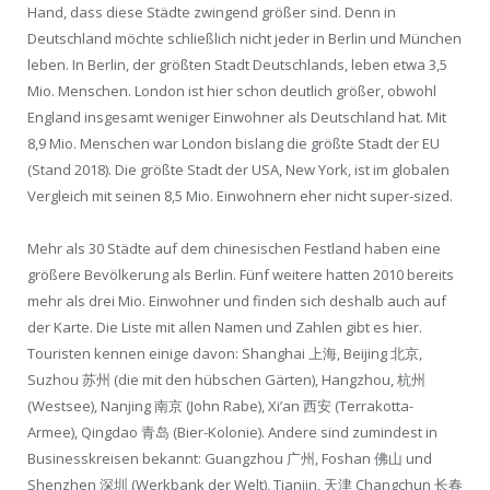
Hand, dass diese Städte
zwingend größer sind. Denn in
Deutschland möchte schließlich nicht jeder in Berlin und München
leben. In Berlin, der größten Stadt Deutschlands, leben etwa 3,5
Mio. Menschen. London ist hier schon deutlich größer, obwohl
England insgesamt weniger Einwohner als Deutschland hat. Mit
8,9 Mio. Menschen war London bislang die größte Stadt der EU
(Stand 2018). Die größte Stadt der USA, New York, ist im globalen
Vergleich mit seinen 8,5 Mio. Einwohnern eher nicht super-sized.
Mehr als 30 Städte auf dem chinesischen Festland haben eine
größere Bevölkerung als Berlin. Fünf weitere hatten 2010 bereits
mehr als drei Mio. Einwohner und finden sich deshalb auch auf
der Karte. Die Liste mit allen Namen und Zahlen gibt es hier
.
Touristen kennen einige davon: Shanghai 上海, Beijing 北京,
Suzhou 苏州 (die mit den hübschen Gärten), Hangzhou, 杭州
(Westsee), Nanjing 南京 (John Rabe), Xi’an 西安 (Terrakotta-
Armee), Qingdao 青岛 (Bier-Kolonie). Andere sind zumindest in
Businesskreisen bekannt: Guangzhou 广州, Foshan 佛山 und
Shenzhen 深圳 (Werkbank der Welt), Tianjin, 天津 Changchun 长春