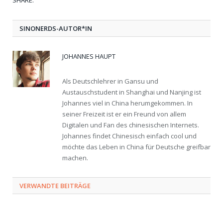
SHARE.
Twit
Fac
Goo
Pint
Link
Tum
SINONERDS-AUTOR*IN
JOHANNES HAUPT
Als Deutschlehrer in Gansu und
Austauschstudent in Shanghai und Nanjing ist
Johannes viel in China herumgekommen. In
seiner Freizeit ist er ein Freund von allem
Digitalen und Fan des chinesischen Internets.
Johannes findet Chinesisch einfach cool und
möchte das Leben in China für Deutsche greifbar
machen.
VERWANDTE BEITRÄGE