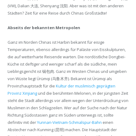
(VW), Dalian 大连, Shenyang 沈阳. Aber was ist mit den anderen
Städten? Zeit für eine Reise durch Chinas Großstädte!
Abseits der bekannten Metropolen
Ganz im Norden Chinas ist Harbin bekannt für eisige
Temperaturen, ebenso allerdings für Paläste von Eisskulpturen,
die auf wetterharte Reisende warten. Die nordöstliche Dongbei-
Küche ist deftiger und weniger scharf als die südliche, mein
Lieblingsgericht ist 锅包肉. Ganz im Westen Chinas und umgeben
von Wüste liegt Ürümqi (乌鲁木齐). Bekannt ist Ürümqi als
Provinzhauptstadt für die
Kultur der muslimisch geprägten
Provinz Xinjiang
und die berühmten Melonen, in der jüngsten Zeit
steht die Stadt allerdings vor allem wegen der Unterdrückung von
Muslimen in den Schlagzeilen. Wer auf der Suche nach der Natur
Richtung Südostasien ganz im Süden unterwegs ist, sollte
definitiv mit der
Yunnan-Vietnam-Schmalspur-Bahn
einen
Abstecher nach Kunming (昆明) machen. Die Hauptstadt der