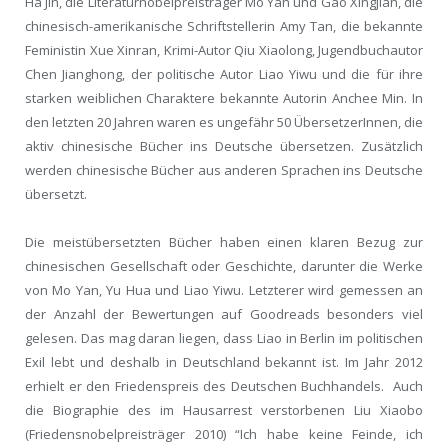
Ha Jin, die Literaturnobelpreisträger Mo Yan und Gao Xingjian, die
chinesisch-amerikanische Schriftstellerin Amy Tan, die bekannte
Feministin Xue Xinran, Krimi-Autor Qiu Xiaolong, Jugendbuchautor
Chen Jianghong, der politische Autor Liao Yiwu und die für ihre
starken weiblichen Charaktere bekannte Autorin Anchee Min. In
den letzten 20 Jahren waren es ungefähr 50 ÜbersetzerInnen, die
aktiv chinesische Bücher ins Deutsche übersetzen. Zusätzlich
werden chinesische Bücher aus anderen Sprachen ins Deutsche
übersetzt.
Die meistübersetzten Bücher haben einen klaren Bezug zur
chinesischen Gesellschaft oder Geschichte, darunter die Werke
von Mo Yan, Yu Hua und Liao Yiwu. Letzterer wird gemessen an
der Anzahl der Bewertungen auf Goodreads besonders viel
gelesen. Das mag daran liegen, dass Liao in Berlin im politischen
Exil lebt und deshalb in Deutschland bekannt ist. Im Jahr 2012
erhielt er den Friedenspreis des Deutschen Buchhandels. Auch
die Biographie des im Hausarrest verstorbenen Liu Xiaobo
(Friedensnobelpreisträger 2010) “Ich habe keine Feinde, ich