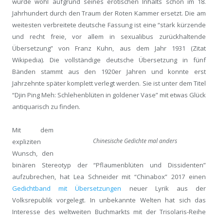
wurde wohl aufgrund seines erotischen Inhalts schon im 18.
Jahrhundert durch den Traum der Roten Kammer ersetzt. Die am
weitesten verbreitete deutsche Fassung ist eine “stark kürzende
und recht freie, vor allem in sexualibus zurückhaltende
Übersetzung” von Franz Kuhn, aus dem Jahr 1931 (Zitat
Wikipedia). Die vollständige deutsche Übersetzung in fünf
Bänden stammt aus den 1920er Jahren und konnte erst
Jahrzehnte später komplett verlegt werden. Sie ist unter dem Titel
“Djin Ping Meh: Schlehenblüten in goldener Vase” mit etwas Glück
antiquarisch zu finden.
Mit dem
Chinesische Gedichte mal anders
expliziten
Wunsch, den
binären Stereotyp der “Pflaumenblüten und Dissidenten”
aufzubrechen, hat Lea Schneider mit “Chinabox” 2017 einen
Gedichtband mit Übersetzungen
neuer Lyrik aus der
Volksrepublik vorgelegt. In unbekannte Welten hat sich das
Interesse des weltweiten Buchmarkts mit der Trisolaris-Reihe