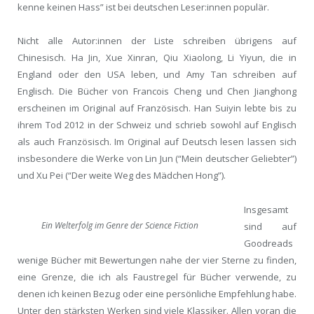
kenne keinen Hass” ist bei deutschen Leser:innen populär.
Nicht alle Autor:innen der Liste schreiben übrigens auf
Chinesisch. Ha Jin, Xue Xinran, Qiu Xiaolong, Li Yiyun, die in
England oder den USA leben, und Amy Tan schreiben auf
Englisch. Die Bücher von Francois Cheng und Chen Jianghong
erscheinen im Original auf Französisch. Han Suiyin lebte bis zu
ihrem Tod 2012 in der Schweiz und schrieb sowohl auf Englisch
als auch Französisch. Im Original auf Deutsch lesen lassen sich
insbesondere die Werke von Lin Jun (“Mein deutscher Geliebter”)
und Xu Pei (“Der weite Weg des Mädchen Hong”).
Insgesamt
Ein Welterfolg im Genre der Science Fiction
sind auf
Goodreads
wenige Bücher mit Bewertungen nahe der vier Sterne zu finden,
eine Grenze, die ich als Faustregel für Bücher verwende, zu
denen ich keinen Bezug oder eine persönliche Empfehlung habe.
Unter den stärksten Werken sind viele Klassiker. Allen voran die