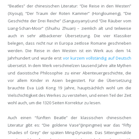
“Beatles” der chinesischen Literatur: “Die Reise in den Westen”
(Xiyouji), “Der Traum der Roten Kammer” (Hongloumeng), “Die
Geschichte der Drei Reiche” (Sanguoyanyi) und “Die Räuber vom
Liang-Schan-Moor” (Shuihu Zhuan) – ziemlich alt und teilweise
auch in sehr altbackener Übersetzung. Die vier Klassiker
belegen, dass nicht nur in Europa zeitlose Romane geschrieben
werden. Die Reise in den Westen ist ein Werk aus dem 14.
Jahrhundert und wurde erst
vor kurzem vollständig auf Deutsch
übersetzt. In dem Werk verschmelzen tausend Jahre alte Mythen
und daoistische Philosophie zu einer Abenteuergeschichte, die
vor allem Kinder in Asien begeistert. Für die Übersetzung
brauchte Eva Lüdi Kong 19 Jahre, hauptsächlich wohl um die
Vielschichtigkeit des Werkes zu verstehen, und einen Teil der Zeit
wohl auch, um die 1320 Seiten Korrektur zu lesen.
Auch einen “fünften Beatle” der klassischen chinesischen
Literatur gibt es: “Die goldene Vase”(Jinpingmei) war das “Fifty
Shades of Grey” der späten Ming-Dynastie. Das Sittengemälde