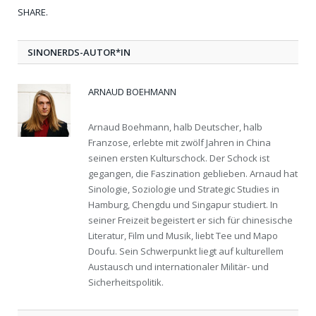
SHARE.
Twit
Fac
Goo
Pint
Link
Tum
SINONERDS-AUTOR*IN
ARNAUD BOEHMANN
Arnaud Boehmann, halb Deutscher, halb
Franzose, erlebte mit zwölf Jahren in China
seinen ersten Kulturschock. Der Schock ist
gegangen, die Faszination geblieben. Arnaud hat
Sinologie, Soziologie und Strategic Studies in
Hamburg, Chengdu und Singapur studiert. In
seiner Freizeit begeistert er sich für chinesische
Literatur, Film und Musik, liebt Tee und Mapo
Doufu. Sein Schwerpunkt liegt auf kulturellem
Austausch und internationaler Militär- und
Sicherheitspolitik.