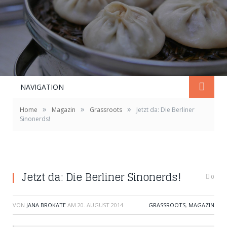
NAVIGATION
»
»
»
Home
Magazin
Grassroots
Jetzt da: Die Berliner
Sinonerds!
Jetzt da: Die Berliner Sinonerds!
0
VON
JANA BROKATE
AM
20. AUGUST 2014
GRASSROOTS
,
MAGAZIN