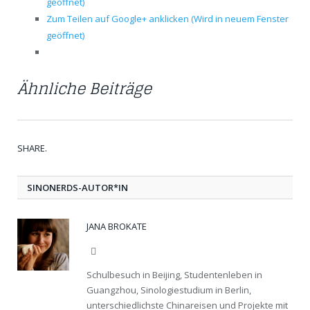
geöffnet)
Zum Teilen auf Google+ anklicken (Wird in neuem Fenster
geöffnet)
Ähnliche Beiträge
SHARE.
Twit
Fac
Goo
Pint
Link
Tum
SINONERDS-AUTOR*IN
JANA BROKATE
Webseite
Schulbesuch in Beijing, Studentenleben in
Guangzhou, Sinologiestudium in Berlin,
unterschiedlichste Chinareisen und Projekte mit