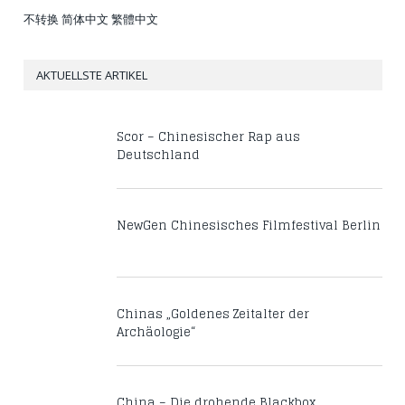
不转换
简体中文
繁體中文
AKTUELLSTE ARTIKEL
Scor – Chinesischer Rap aus
Deutschland
NewGen Chinesisches Filmfestival Berlin
Chinas „Goldenes Zeitalter der
Archäologie“
China – Die drohende Blackbox