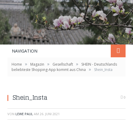
NAVIGATION
»
»
»
Home
Magazin
Gesellschaft
SHEIN - Deutschlands
»
beliebteste Shopping-App kommt aus China
Shein_Insta
Screenshot bei Instagram
Shein_Insta
0
VON
LEWE PAUL
AM
26. JUNI 2021