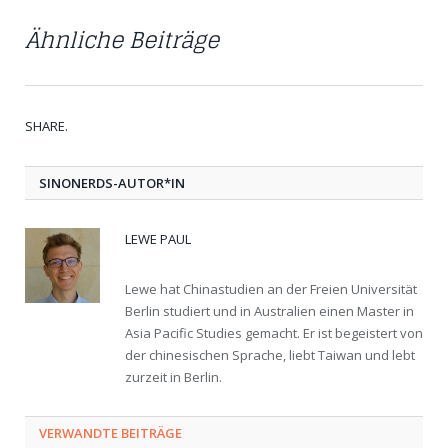
Ähnliche Beiträge
SHARE.
Twit
Fac
Goo
Pint
Link
Tum
SINONERDS-AUTOR*IN
LEWE PAUL
Lewe hat Chinastudien an der Freien Universität
Berlin studiert und in Australien einen Master in
Asia Pacific Studies gemacht. Er ist begeistert von
der chinesischen Sprache, liebt Taiwan und lebt
zurzeit in Berlin.
VERWANDTE BEITRÄGE