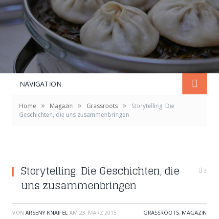
NAVIGATION
»
»
»
Home
Magazin
Grassroots
Storytelling: Die
Geschichten, die uns zusammenbringen
Storytelling: Die Geschichten, die
3
uns zusammenbringen
VON
ARSENY KNAIFEL
AM
23. MÄRZ 2015
GRASSROOTS
,
MAGAZIN