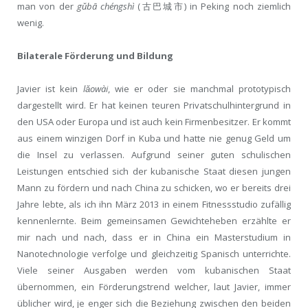
man von der
gǔbā chéngshì
(古巴城市) in Peking noch ziemlich
wenig.
Bilaterale Förderung und Bildung
Javier ist kein
lǎowài
, wie er oder sie manchmal prototypisch
dargestellt wird. Er hat keinen teuren Privatschulhintergrund in
den USA oder Europa und ist auch kein Firmenbesitzer. Er kommt
aus einem winzigen Dorf in Kuba und hatte nie genug Geld um
die Insel zu verlassen. Aufgrund seiner guten schulischen
Leistungen entschied sich der kubanische Staat diesen jungen
Mann zu fördern und nach China zu schicken, wo er bereits drei
Jahre lebte, als ich ihn März 2013 in einem Fitnessstudio zufällig
kennenlernte. Beim gemeinsamen Gewichteheben erzählte er
mir nach und nach, dass er in China ein Masterstudium in
Nanotechnologie verfolge und gleichzeitig Spanisch unterrichte.
Viele seiner Ausgaben werden vom kubanischen Staat
übernommen, ein Förderungstrend welcher, laut Javier, immer
üblicher wird, je enger sich die Beziehung zwischen den beiden