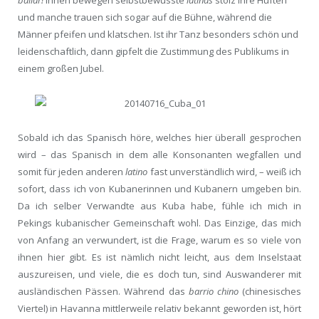
bailar!
Innen bewegen selbstbewusste
latinas
stolz ihre Hüften
und manche trauen sich sogar auf die Bühne, während die
Männer pfeifen und klatschen. Ist ihr Tanz besonders schön und
leidenschaftlich, dann gipfelt die Zustimmung des Publikums in
einem großen Jubel.
Sobald ich das Spanisch höre, welches hier überall gesprochen
wird – das Spanisch in dem alle Konsonanten wegfallen und
somit für jeden anderen
latino
fast unverständlich wird, – weiß ich
sofort, dass ich von Kubanerinnen und Kubanern umgeben bin.
Da ich selber Verwandte aus Kuba habe, fühle ich mich in
Pekings kubanischer Gemeinschaft wohl. Das Einzige, das mich
von Anfang an verwundert, ist die Frage, warum es so viele von
ihnen hier gibt. Es ist nämlich nicht leicht, aus dem Inselstaat
auszureisen, und viele, die es doch tun, sind Auswanderer mit
ausländischen Pässen. Während das
barrio chino
(chinesisches
Viertel) in Havanna mittlerweile relativ bekannt geworden ist, hört