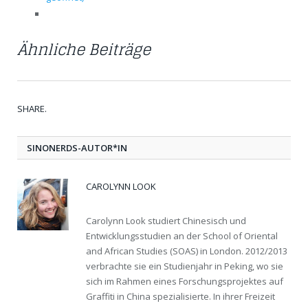
Ähnliche Beiträge
SHARE.
Twit
Fac
Goo
Pint
Link
Tum
SINONERDS-AUTOR*IN
CAROLYNN LOOK
Carolynn Look studiert Chinesisch und
Entwicklungsstudien an der School of Oriental
and African Studies (SOAS) in London. 2012/2013
verbrachte sie ein Studienjahr in Peking, wo sie
sich im Rahmen eines Forschungsprojektes auf
Graffiti in China spezialisierte. In ihrer Freizeit