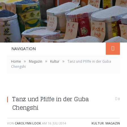
NAVIGATION
»
»
»
Home
Magazin
Kultur
Tanz und Pfiffe in der Guba
Chengshi
Tanz und Pfiffe in der Guba
0
Chengshi
VON
CAROLYNN LOOK
AM
16. JULI 2014
KULTUR
,
MAGAZIN