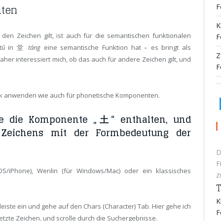
iten
F
K
en Zeichen gilt, ist auch für die semantischen funktionalen
F
tŭ
in 堂
táng
eine semantische Funktion hat – es bringt als
Z
her interessiert mich, ob das auch für andere Zeichen gilt, und
F
hnik anwenden wie auch für phonetische Komponenten.
die die Komponente „土“ enthalten, und
 Zeichens mit der Formbedeutung der
D
F
OS/iPhone), Wenlin (für Windows/Mac) oder ein klassisches
z
T
K
leiste ein und gehe auf den Chars (Character) Tab. Hier gehe ich
F
zte Zeichen, und scrolle durch die Suchergebnisse.