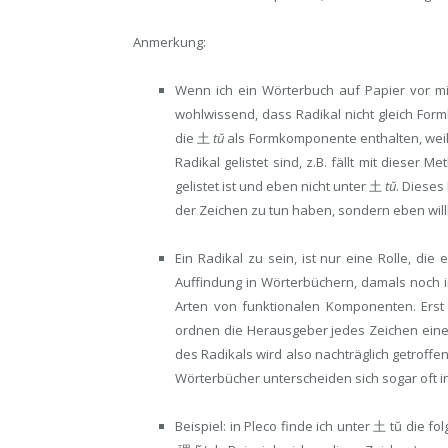
Anmerkung:
Wenn ich ein Wörterbuch auf Papier vor m
wohlwissend, dass Radikal nicht gleich Formk
die 土
tŭ
als Formkomponente enthalten, weil 
Radikal gelistet sind, z.B. fällt mit dieser 
gelistet ist und eben nicht unter 土
tŭ
. Dieses
der Zeichen zu tun haben, sondern eben willk
Ein Radikal zu sein, ist nur eine Rolle, di
Auffindung in Wörterbüchern, damals noch in
Arten von funktionalen Komponenten. Erst
ordnen die Herausgeber jedes Zeichen eine
des Radikals wird also nachträglich getroffen,
Wörterbücher unterscheiden sich sogar oft i
Beispiel: in Pleco finde ich unter 土 tŭ die