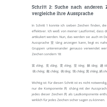
Schritt 2: Suche nach anderen 
vergleiche ihre Aussprache
In Schritt 1 konnte ich sieben Zeichen finden, 
effektiver. Ich weiß von meiner Lautformel, dass d
artikuliert werden. Nun, das werden sie auch im De
Aussprache 堂 táng anzeigen kann, liegt es nah
Gruppen untereinander genauso verwendet werde
Zeichen sondern 18:
當
dāng,
党
dǎng,
瓽
dàng,
堂
táng,
躺
tǎng,
趟
t
徜
cháng,
敞
chǎng,
倘
tǎng,
惝
chǎng,
賞
shǎng,
緔
sh
Wichtig ist: Für diesen Schritt ist es nicht notwen
nur die Komponente 尚 shàng mit der Aussprache 
jedes dieser Zeichen 尚 als Lautkomponente enthä
wirklich für jedes Zeichen sicher sagen zu können.