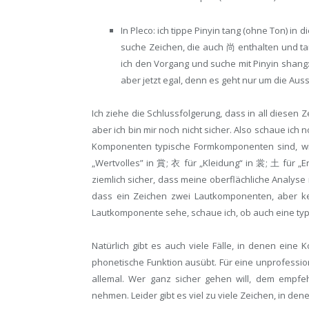
In Pleco: ich tippe Pinyin tang (ohne Ton) in 
suche Zeichen, die auch 尚 enthalten und ta
ich den Vorgang und suche mit Pinyin shang: 
aber jetzt egal, denn es geht nur um die Aus
Ich ziehe die Schlussfolgerung, dass in all diesen
aber ich bin mir noch nicht sicher. Also schaue ic
Komponenten typische Formkomponenten sind, wi
„Wertvolles” in 賞; 衣 für „Kleidung“ in 裳; 土 für „E
ziemlich sicher, dass meine oberflächliche Analyse r
dass ein Zeichen zwei Lautkomponenten, aber ke
Lautkomponente sehe, schaue ich, ob auch eine ty
Natürlich gibt es auch viele Fälle, in denen ein
phonetische Funktion ausübt. Für eine unprofessio
allemal. Wer ganz sicher gehen will, dem empfehl
nehmen. Leider gibt es viel zu viele Zeichen, in de