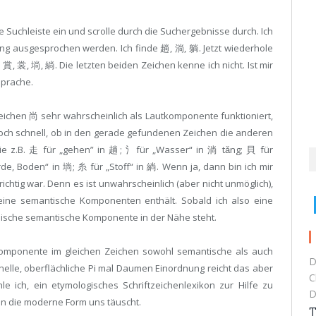
die Suchleiste ein und scrolle durch die Suchergebnisse durch. Ich
ng ausgesprochen werden. Ich finde 趟, 淌, 躺. Jetzt wiederhole
賞, 裳, 埫, 緔. Die letzten beiden Zeichen kenne ich nicht. Ist mir
sprache.
 Zeichen 尚 sehr wahrscheinlich als Lautkomponente funktioniert,
h noch schnell, ob in den gerade gefundenen Zeichen die anderen
e z.B. 走 für „gehen” in 趟; 氵für „Wasser“ in 淌 tǎng; 貝 für
rde, Boden“ in 埫; 糸 für „Stoff“ in 緔. Wenn ja, dann bin ich mir
ichtig war. Denn es ist unwahrscheinlich (aber nicht unmöglich),
ine semantische Komponenten enthält. Sobald ich also eine
pische semantische Komponente in der Nähe steht.
e Komponente im gleichen Zeichen sowohl semantische als auch
D
nelle, oberflächliche Pi mal Daumen Einordnung reicht das aber
C
e ich, ein etymologisches Schriftzeichenlexikon zur Hilfe zu
D
nen die moderne Form uns täuscht.
T