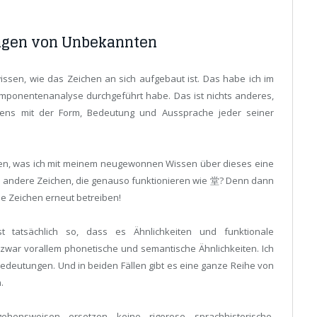
ngen von Unbekannten
wissen, wie das Zeichen an sich aufgebaut ist. Das habe ich im
omponentenanalyse durchgeführt habe. Das ist nichts anderes,
ens mit der Form, Bedeutung und Aussprache jeder seiner
wissen, was ich mit meinem neugewonnen Wissen über dieses eine
ch andere Zeichen, die genauso funktionieren wie 堂? Denn dann
e Zeichen erneut betreiben!
t tatsächlich so, dass es Ähnlichkeiten und funktionale
war vorallem phonetische und semantische Ähnlichkeiten. Ich
edeutungen. Und in beiden Fällen gibt es eine ganze Reihe von
.
ehensweisen ersetzen keine rigorose sprachhistorische,