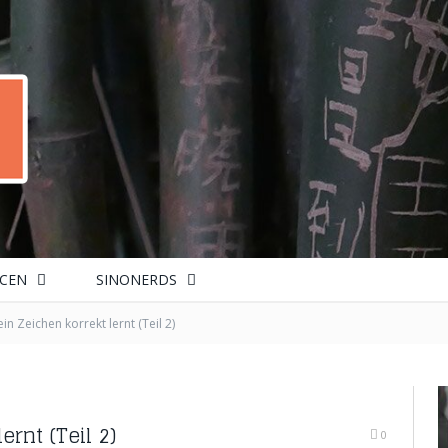
CEN
SINONERDS
n Zeichen korrekt lernt (Teil 2)
rnt (Teil 2)
0