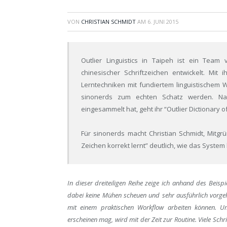
VON
CHRISTIAN SCHMIDT
AM
6. JUNI 2015
Outlier Linguistics in Taipeh ist ein Team
chinesischer Schriftzeichen entwickelt. Mi
Lerntechniken mit fundiertem linguistischem 
sinonerds zum echten Schatz werden. Nac
eingesammelt hat, geht ihr “Outlier Dictionary o
Für sinonerds macht Christian Schmidt, Mitgrü
Zeichen korrekt lernt” deutlich, wie das System
In dieser dreiteiligen Reihe zeige ich anhand des Beispi
dabei keine Mühen scheuen und sehr ausführlich vorgeh
mit einem praktischen Workflow arbeiten können. 
erscheinen mag, wird mit der Zeit zur Routine. Viele Schri