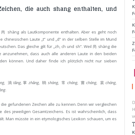
K
Zeichen, die auch shang enthalten, und
F
K
F
die 尚 shàng als Lautkomponente enthalten. Aber es geht noch
ie chinesischen Laute „t“ und „d“ in der selben Stelle im Mund
Z
utschen. Das gleiche gilt für „zh, ch und sh“. Weil 尚 shàng die
F
e anzunehmen, dass auch alle anderen Laute in den beiden
n können. Und daher finde ich plötzlich nicht nur sieben
àng,
淌
tǎng,
掌
zhǎng,
鞝
shàng,
常
cháng,
嘗
cháng,
裳
cháng,
àng
.
D
dig, die gefundenen Zeichen alle zu kennen. Denn wir vergleichen
H
des jeweiligen Gesamtzeichens. Es ist wahrscheinlich, dass
v
lt. Man müsste in ein etymologisches Lexikon schauen, um es
T
K