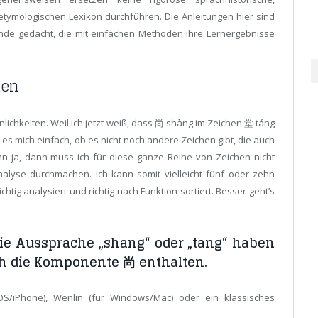
 etymologischen Lexikon durchführen. Die Anleitungen hier sind
nende gedacht, die mit einfachen Methoden ihre Lernergebnisse
ten
ichkeiten. Weil ich jetzt weiß, dass 尚 shàng im Zeichen 堂 táng
 es mich einfach, ob es nicht noch andere Zeichen gibt, die auch
 ja, dann muss ich für diese ganze Reihe von Zeichen nicht
yse durchmachen. Ich kann somit vielleicht fünf oder zehn
tig analysiert und richtig nach Funktion sortiert. Besser geht’s
 die Aussprache „shang“ oder „tang“ haben
ch die Komponente 尚 enthalten.
OS/iPhone), Wenlin (für Windows/Mac) oder ein klassisches