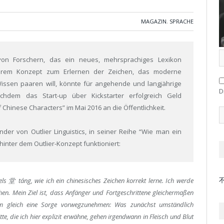
MAGAZIN
,
SPRACHE
 von Forschern, das ein neues, mehrsprachiges Lexikon
t ihrem Konzept zum Erlernen der Zeichen, das moderne
Wissen paaren will, könnte für angehende und langjährige
D
hdem das Start-up über Kickstarter erfolgreich Geld
f Chinese Characters” im Mai 2016 an die Öffentlichkeit.
nder von Outlier Linguistics, in seiner Reihe “Wie man ein
 hinter dem Outlier-Konzept funktioniert:
els 堂 táng, wie ich ein chinesisches Zeichen korrekt lerne. Ich werde
en. Mein Ziel ist, dass Anfänger und Fortgeschrittene gleichermaßen
Um gleich eine Sorge vorwegzunehmen: Was zunächst umständlich
tte, die ich hier explizit erwähne, gehen irgendwann in Fleisch und Blut