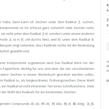
K
F
Z
ir habe, dann kann ich Zeichen unter dem Radikal 土 suchen,
F
omponente ist. Ich erfasse ganz sicherlich viele Zeichen nicht,
sie nicht unter dem Radikal 土
tŭ
sondern unter einem anderen
Methode 土
tŭ
in 社
shè
durchs Netz, weil 社 unter dem Radikal 示
 Beispiel zeigt nebenbei, dass Radikale nichts mit der Bedeutung
ürlich gewählt sind.
s
e einer Komponente zugewiesen wird. Das Radikal dient nur der
M
 Papierform. Wichtig für uns sind aber die vier verschiedenen
I
 wenn Zeichen in einem Wörterbuch geordnet werden sollen,
J
m Radikal zu, als beigeordnetes Ordnungszeichen. Diese Wahl
 ein Radikal ist nicht inhärenter Teil eines Schriftzeichens. Viele
n der Wahl des Radikals für ein bestimmtes Zeichen.
 folgenden Compounds: 在
zài
, 時
shí,
到
dào,
地
dì,
動
dòng,
法
fǎ,