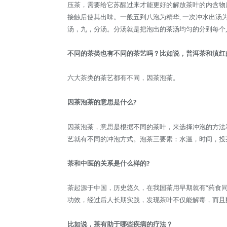
压茶，需要给它苏醒过来才能更好的解放茶叶的内含物
接触后使其出味。一般五到八泡为精华, 一次冲水出
汤，九，分汤。分汤就是把泡出的茶汤均匀的分到每个
不同的茶类也有不同的茶艺吗？比如说，普洱茶和滇红
六大茶类的茶艺都有不同，因茶泡茶。
因茶泡茶的意思是什么?
因茶泡茶，意思是根据不同的茶叶，来选择冲泡的方法
艺就有不同的冲泡方式。泡茶三要素：水温，时间，投
茶和中医的关系是什么样的?
茶起源于中国，历史悠久，在我国茶用早期就有“药食
功效，经过后人长期实践，发现茶叶不仅能解毒，而且
比如说，茶有助于哪些疾病的疗法？