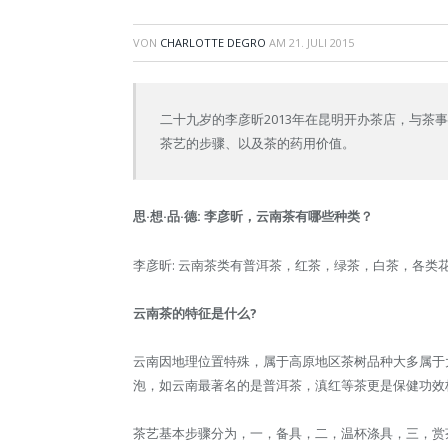
VON
CHARLOTTE DEGRO
AM
21. JULI 2015
二十九岁的李彦昕2013年在昆明开办茶店，与茶事业
茶艺的步骤、以及茶的药用价值。
思·想·品·德: 李彦昕，云南茶有哪些种类？
李彦昕: 云南茶类有普洱茶，红茶，绿茶，白茶，各类
云南茶的特征是什么?
云南因地理位置特殊，属于高原地区茶树品种大多属于
泡，如云南最著名的是普洱茶，滇红等茶更是保健功效
茶艺基本步骤分为，一，备具，二，温杯涤具，三，赏