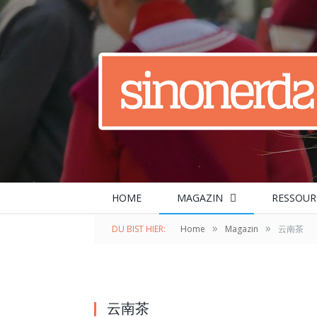
HOME
MAGAZIN
RESSOUR
»
»
DU BIST HIER:
Home
Magazin
云南茶
云南茶