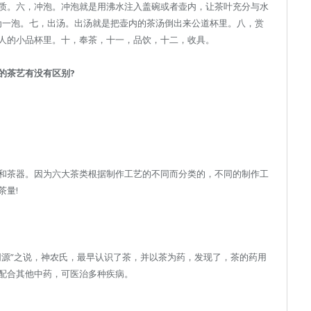
质。六，冲泡。冲泡就是用沸水注入盖碗或者壶内，让茶叶充分与水
汤为一泡。七，出汤。出汤就是把壶内的茶汤倒出来公道杯里。八，赏
人的小品杯里。十，奉茶，十一，品饮，十二，收具。
的茶艺有没有区别?
和茶器。因为六大茶类根据制作工艺的不同而分类的，不同的制作工
茶量!
同源”之说，神农氏，最早认识了茶，并以茶为药，发现了，茶的药用
配合其他中药，可医治多种疾病。