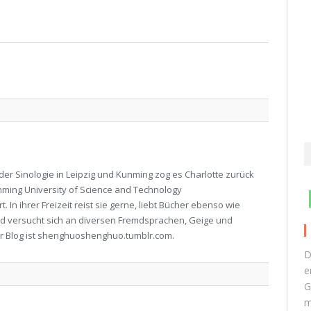
Twitter
Facebook
Google+
Pinterest
LinkedIn
Tumblr
er Sinologie in Leipzig und Kunming zog es Charlotte zurück
nming University of Science and Technology
 In ihrer Freizeit reist sie gerne, liebt Bücher ebenso wie
d versucht sich an diversen Fremdsprachen, Geige und
r Blog ist shenghuoshenghuo.tumblr.com.​
D
e
G
m