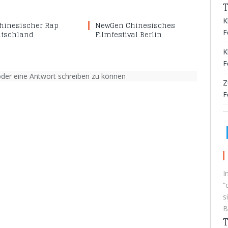
T
K
Chinesischer Rap
NewGen Chinesisches
F
utschland
Filmfestival Berlin
K
F
er eine Antwort schreiben zu können
Z
F
I
“
s
B
T