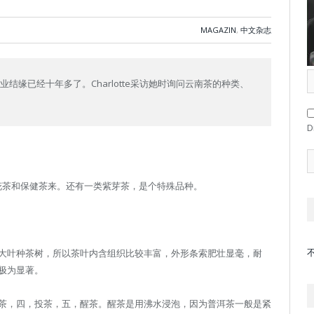
MAGAZIN
,
中文杂志
结缘已经十年多了。Charlotte采访她时询问云南茶的种类、
D
花茶和保健茶来。还有一类紫芽茶，是个特殊品种。
大叶种茶树，所以茶叶内含组织比较丰富，外形条索肥壮显毫，耐
极为显著。
茶，四，投茶，五，醒茶。醒茶是用沸水浸泡，因为普洱茶一般是紧