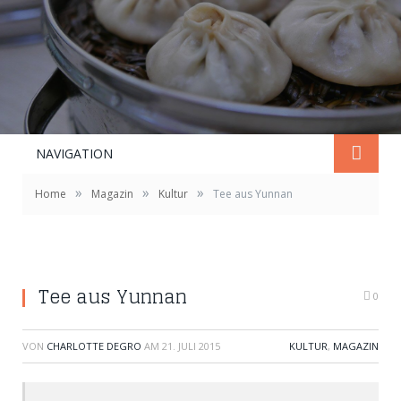
NAVIGATION
»
»
»
Home
Magazin
Kultur
Tee aus Yunnan
Tee aus Yunnan
0
VON
CHARLOTTE DEGRO
AM
21. JULI 2015
KULTUR
,
MAGAZIN