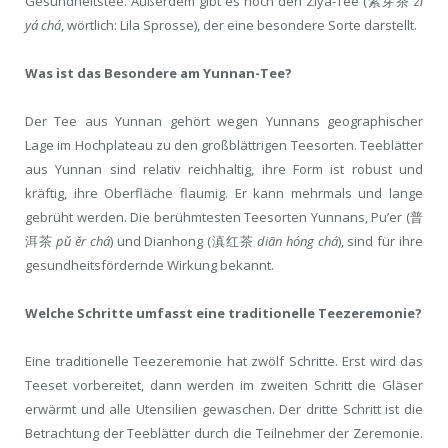
Gesundheitstee. Außerdem gibt es noch den Ziya-Tee (紫芽茶
zǐ
yá chá
, wörtlich: Lila Sprosse), der eine besondere Sorte darstellt.
Was ist das Besondere am Yunnan-Tee?
Der Tee aus Yunnan gehört wegen Yunnans geographischer
Lage im Hochplateau zu den großblättrigen Teesorten. Teeblätter
aus Yunnan sind relativ reichhaltig, ihre Form ist robust und
kräftig, ihre Oberfläche flaumig. Er kann mehrmals und lange
gebrüht werden. Die berühmtesten Teesorten Yunnans, Pu’er (普
洱茶
pǔ ěr chá
) und Dianhong (滇红茶
diān hóng chá
), sind für ihre
gesundheitsfördernde Wirkung bekannt.
Welche Schritte umfasst eine traditionelle Teezeremonie?
Eine traditionelle Teezeremonie hat zwölf Schritte. Erst wird das
Teeset vorbereitet, dann werden im zweiten Schritt die Gläser
erwärmt und alle Utensilien gewaschen. Der dritte Schritt ist die
Betrachtung der Teeblätter durch die Teilnehmer der Zeremonie.