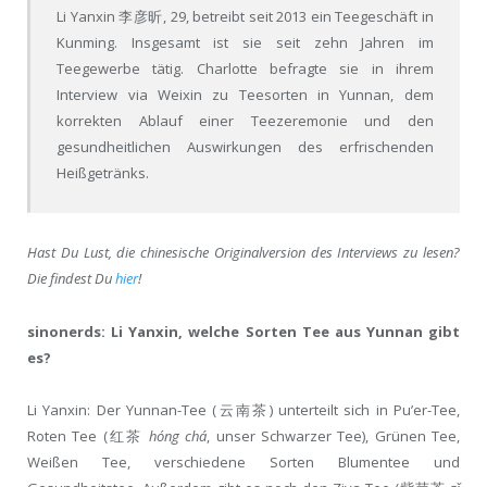
Li Yanxin 李彦昕, 29, betreibt seit 2013 ein Teegeschäft in
Kunming. Insgesamt ist sie seit zehn Jahren im
Teegewerbe tätig. Charlotte befragte sie in ihrem
Interview via Weixin zu Teesorten in Yunnan, dem
korrekten Ablauf einer Teezeremonie und den
gesundheitlichen Auswirkungen des erfrischenden
Heißgetränks.
Hast Du Lust, die chinesische Originalversion des Interviews zu lesen?
Die findest Du
hier
!
sinonerds: Li Yanxin, welche Sorten Tee aus Yunnan gibt
es?
Li Yanxin: Der Yunnan-Tee (云南茶) unterteilt sich in Pu’er-Tee,
Roten Tee (红茶
hóng chá
, unser Schwarzer Tee), Grünen Tee,
Weißen Tee, verschiedene Sorten Blumentee und